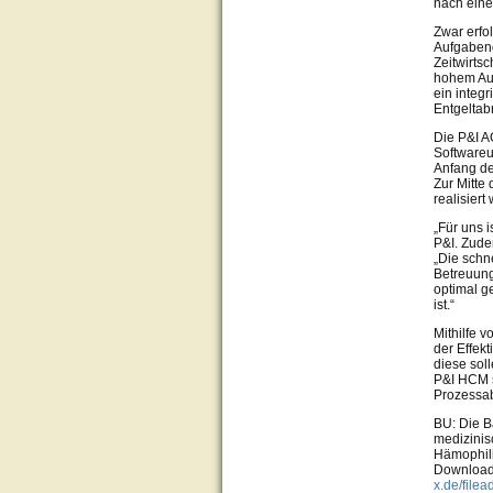
nach eine
Zwar erfo
Aufgabeng
Zeitwirts
hohem Auf
ein integr
Entgeltab
Die P&I A
Softwareu
Anfang de
Zur Mitte
realisiert
„Für uns 
P&I. Zude
„Die schn
Betreuung
optimal ge
ist.“
Mithilfe 
der Effekt
diese sol
P&I HCM s
Prozessab
BU: Die B
medizinis
Hämophili
Downloadf
x.de/file