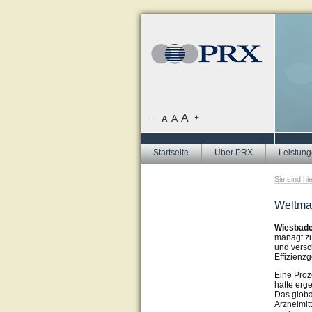
A
–
A
+
A
Startseite
Über PRX
Leistun
Sie sind hi
Weltmar
Wiesbaden
managt zu
und versc
Effizienz
Eine Proz
hatte erg
Das globa
Arzneimit