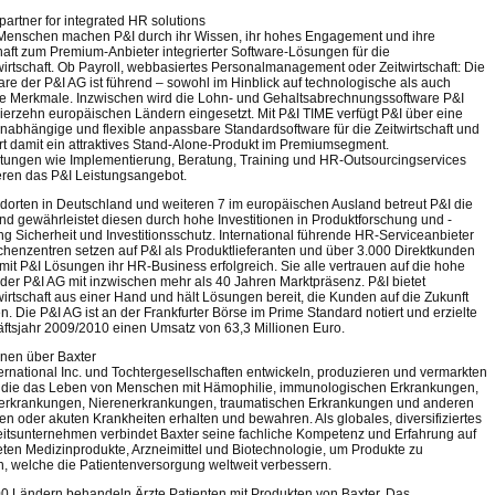
partner for integrated HR solutions
Menschen machen P&I durch ihr Wissen, ihr hohes Engagement und ihre
aft zum Premium-Anbieter integrierter Software-Lösungen für die
irtschaft. Ob Payroll, webbasiertes Personalmanagement oder Zeitwirtschaft: Die
re der P&I AG ist führend – sowohl im Hinblick auf technologische als auch
le Merkmale. Inzwischen wird die Lohn- und Gehaltsabrechnungssoftware P&I
ierzehn europäischen Ländern eingesetzt. Mit P&I TIME verfügt P&I über eine
unabhängige und flexible anpassbare Standardsoftware für die Zeitwirtschaft und
ert damit ein attraktives Stand-Alone-Produkt im Premiumsegment.
stungen wie Implementierung, Beratung, Training und HR-Outsourcingservices
eren das P&I Leistungsangebot.
ndorten in Deutschland und weiteren 7 im europäischen Ausland betreut P&I die
d gewährleistet diesen durch hohe Investitionen in Produktforschung und -
ng Sicherheit und Investitionsschutz. International führende HR-Serviceanbieter
henzentren setzen auf P&I als Produktlieferanten und über 3.000 Direktkunden
 mit P&I Lösungen ihr HR-Business erfolgreich. Sie alle vertrauen auf die hohe
 der P&I AG mit inzwischen mehr als 40 Jahren Marktpräsenz. P&I bietet
irtschaft aus einer Hand und hält Lösungen bereit, die Kunden auf die Zukunft
n. Die P&I AG ist an der Frankfurter Börse im Prime Standard notiert und erzielte
ftsjahr 2009/2010 einen Umsatz von 63,3 Millionen Euro.
onen über Baxter
ternational Inc. und Tochtergesellschaften entwickeln, produzieren und vermarkten
 die das Leben von Menschen mit Hämophilie, immunologischen Erkrankungen,
serkrankungen, Nierenerkrankungen, traumatischen Erkrankungen und anderen
en oder akuten Krankheiten erhalten und bewahren. Als globales, diversifiziertes
tsunternehmen verbindet Baxter seine fachliche Kompetenz und Erfahrung auf
ten Medizinprodukte, Arzneimittel und Biotechnologie, um Produkte zu
n, welche die Patientenversorgung weltweit verbessern.
00 Ländern behandeln Ärzte Patienten mit Produkten von Baxter. Das