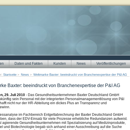
gen
Daten und Fakten
Kunden
News
Veröffentlichungen
er:
Startseite
>
News
>
Weltmarke Baxter: beeindruckt von Branchenexpertise der P&I AG
ke Baxter: beeindruckt von Branchenexpertise der P&I AG
, 29. Juli 2010
- Das Gesundheitsunternehmen Baxter Deutschland GmbH
künftig sein Personal mit der integrierten Personalmanagementlösung von P&I
hafft nicht nur der HR-Abteilung ein dickes Plus an Transparenz und
gewinn.
essanalyse im Fachbereich Entgeltabrechnung der Baxter Deutschland GmbH
eben, dass der EDV-Einsatz für viele Prozesse erhebliche Redundanzen aufweist.
l agierende Gesundheitsunternehmen mit Spezialisierung auf Medizinprodukte,
tel und Biotechnologie begab sich anhand einer Ausschreibung auf die Suche