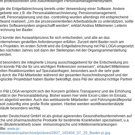
m professionellen und zukunftsfähigen Personalmanagementsystem.
lgte die Entgeltabrechnung bereits unter Verwendung einer Software. Andere
ebiete wie z.B. die Personalaktenarchivierung, Pensionsmanagement,
chaft, Personalplanung und das -controlling wurden allerdings mit entsprechend
wand realisiert. „Um die prozessorientierten Arbeitsabläufe zu unterstützen, sollte
iertes Softwaresystem angeschafft werden“, erklärt Andrea Mittelmeier, Leiterin
rechnung bei Baxter.
G konnte den Auswahlprozess für sich entscheiden, und alle an das
nternehmen gestellten Anforderungen erfüllen. Zurzeit steht Baxter noch am
s Projektes. Im ersten Schritt wird die Entgeltabrechnung mit P&I LOGA umgesetzt.
 des nächsten Jahres soll dann der Stellenplan mit der Organigrammerstellung
 werden.
ist besonders die integrierte Lösung ausschlaggebend für die Entscheidung pro
m konnte P&I die für uns wichtigen Referenzen vorweisen“, erläutert Mittelmeier.
ellen Reaktionszeiten auf Spezialanfragen, besonders auch die sehr gute
 durch die P&I-Mitarbeiter während der gesamten Ausschreibungszeit und der
glückte Projektstart haben Baxter bekräftigt, dass P&I der absolut richtige Partner
von P&I LOGA verspricht sich der Konzern größere Transparenz und die Erhöhung
ivität in der Personalabteilung. Bisher waren hier viele Excel-Listen im Einsatz,
len abgelöst werden. Auch das webbasierte Mitarbeiter- und Führungskräfteportal
oll zukünftig eine große Rolle spielen. Hierbei werden workflowunterstützte
läufe besonders wichtig.
axter Deutschland GmbH ist als global agierendes Gesundheitsunternehmen auf
che und pharmazeutische Produkte für bestimmte Krankheiten spezialisiert, u.a.
e (Bluterkrankheit) sowie immunologische und Infektionserkrankungen.
ile:
www.pr-
admin/download/archive/pictures/2807_165404_07_29_Baxter-pi.jpg