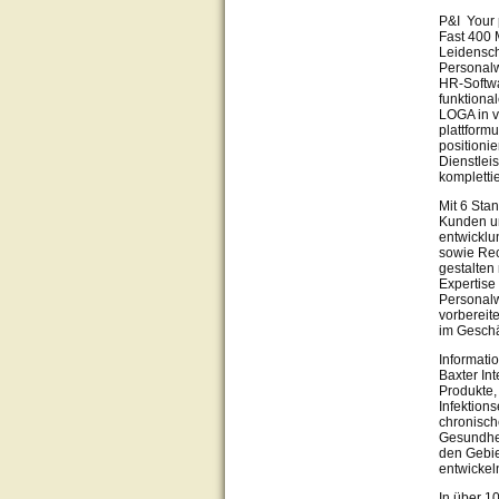
P&I Your 
Fast 400 
Leidensch
Personalw
HR-Softwa
funktiona
LOGA in v
plattform
positioni
Dienstlei
kompletti
Mit 6 Sta
Kunden un
entwicklu
sowie Rec
gestalten
Expertise
Personalw
vorbereite
im Geschä
Informati
Baxter In
Produkte,
Infektion
chronisch
Gesundhei
den Gebie
entwickel
In über 1