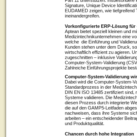
Part 11 unterstützen. Insbesondere F
Signature, Unique Device Identifica
EUDAMED zeigen, wie tiefgreifend T
ineinandergreifen.
Vorkonfigurierte ERP-Lösung für 
Aptean bietet speziell kleinen und m
Medizintechnikunternehmen eine vor
welche die Einführung und Validierun
Kunden stehen unter dem Druck, sow
wirtschaftlich effizient zu agieren. 
zugeschnitten – inklusive Validier
Computer-System-Validierung (CSV) 
Zahlreiche Einführungsprojekte best
Computer-System-Validierung wi
Dabei wird die Computer-System-V
Standardprozess in der Medizintec
DIN EN ISO 13485 zertifiziert sind
Systeme validieren. Die Medizintec
diesen Prozess durch integrierte W
die auf den GAMP5-Leitfaden abgest
nachweisen, dass ihre Systeme sich
arbeiten – ein entscheidender Beitrag
und Produktqualität.
Chancen durch hohe Integration