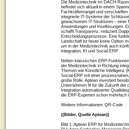
Die Medizintechnik im DACH-Raum is
befindet sich aktuell in einem Span
Fachkräftemangel und verschärften 
integrierte IT-Systeme der Schlüsse
gewachsenen IT-Strukturen – einer 
Anwendungen und Insellösungen. Ein
schafft Transparenz, reduziert Doppe
Entscheidungsprozesse. Eine funktio
Landschaft ist heute keine Option 
um in der Medizintechnik auch künft
Integration, KI und Social-ERP
Neben klassischen ERP-Funktionen e
der Medizintechnik in Richtung integr
Themen wie Künstliche Intelligenz (
Social-ERP mit einer prozessnahen,
große Rolle. Aptean investiert berei
Unternehmen fit für die Zukunft der
Integration automatisierter Qualit
die ERP-Experten schon mehrfach in
Weitere Informationen: QR-Code
((Bilder, Quelle Aptean))
Bild 1: Aptean ERP für Medizintechn