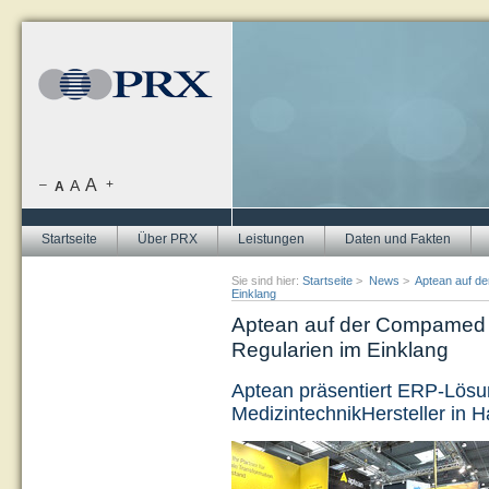
A
–
A
+
A
Startseite
Über PRX
Leistungen
Daten und Fakten
Sie sind hier:
Startseite
>
News
>
Aptean auf de
Einklang
Aptean auf der Compamed 2
Regularien im Einklang
Aptean präsentiert ERP-Lösu
MedizintechnikHersteller in H