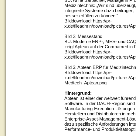
BU: Anne Sarbacher, Managerin Pro
Medizintechnik: „Wir sind überzeug
integrierte Systeme dazu beitragen,
besser erfüllen zu können.“
Bilddownload: https://pr-
x.de/fileadmin/download/pictures/
Bild 2: Messestand
BU: Moderne ERP-, MES- und CAQ-L
zeigt Aptean auf der Compamed in D
Bilddownload: https://pr-
x.de/fileadmin/download/pictures/
Bild 3: Aptean ERP für Medizintechn
Bilddownload: https://pr-
x.de/fileadmin/download/pictures/
Medtech_Aptean.png
Hintergrund:
Aptean ist einer der weltweit führe
Software. In der DACH-Region sind 
Manufacturing-Execution-Lösungen s
Herstellern und Distributoren in meh
Enterprise-Asset-Management-Lösun
dazu spezifische Anforderungen inter
Performance- und Produktivitätsopt