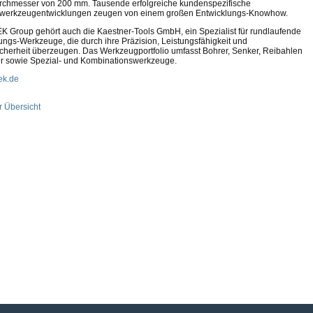
chmesser von 200 mm. Tausende erfolgreiche kundenspezifische
alwerkzeugentwicklungen zeugen von einem großen Entwicklungs-Knowhow.
K Group gehört auch die Kaestner-Tools GmbH, ein Spezialist für rundlaufende
ungs-Werkzeuge, die durch ihre Präzision, Leistungsfähigkeit und
cherheit überzeugen. Das Werkzeugportfolio umfasst Bohrer, Senker, Reibahlen
r sowie Spezial- und Kombinationswerkzeuge.
ek.de
r Übersicht