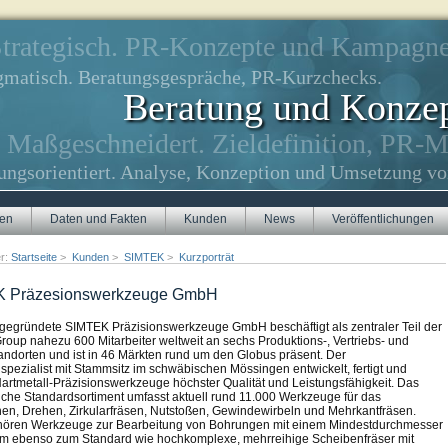
trategisch. PR-Konzepte und Kampagne
gmatisch. Beratungsgespräche, PR-Kurzchecks.
Beratung und Konze
Maßgeschneidert. Zieldefinition, PR-
ungsorientiert. Analyse, Konzeption und Umsetzung vo
gen
Daten und Fakten
Kunden
News
Veröffentlichungen
er:
Startseite
>
Kunden
>
SIMTEK
>
Kurzporträt
 Präzesionswerkzeuge GmbH
gegründete SIMTEK Präzisionswerkzeuge GmbH beschäftigt als zentraler Teil der
oup nahezu 600 Mitarbeiter weltweit an sechs Produktions-, Vertriebs- und
tandorten und ist in 46 Märkten rund um den Globus präsent. Der
pezialist mit Stammsitz im schwäbischen Mössingen entwickelt, fertigt und
 Hartmetall-Präzisionswerkzeuge höchster Qualität und Leistungsfähigkeit. Das
che Standardsortiment umfasst aktuell rund 11.000 Werkzeuge für das
en, Drehen, Zirkularfräsen, Nutstoßen, Gewindewirbeln und Mehrkantfräsen.
hören Werkzeuge zur Bearbeitung von Bohrungen mit einem Mindestdurchmesser
m ebenso zum Standard wie hochkomplexe, mehrreihige Scheibenfräser mit