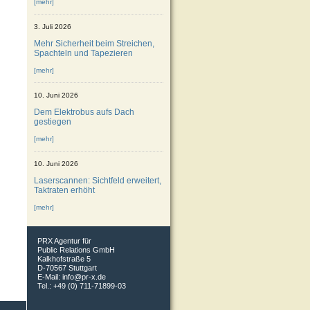
[mehr]
3. Juli 2026
Mehr Sicherheit beim Streichen,
Spachteln und Tapezieren
[mehr]
10. Juni 2026
Dem Elektrobus aufs Dach
gestiegen
[mehr]
10. Juni 2026
Laserscannen: Sichtfeld erweitert,
Taktraten erhöht
[mehr]
PRX Agentur für
Public Relations GmbH
Kalkhofstraße 5
D-70567 Stuttgart
E-Mail:
info@pr-x.de
Tel.: +49 (0) 711-71899-03